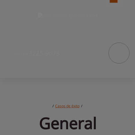
3225-9673
+55
(46)
/
Casos de éxito
/
General