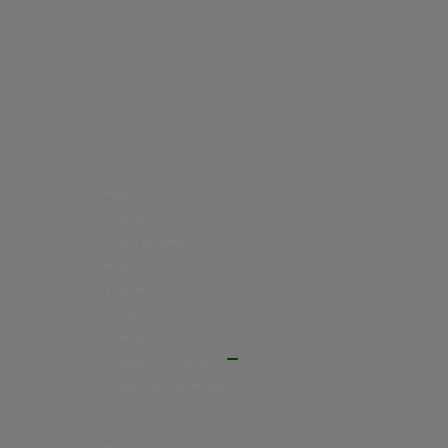
Hogar
Soluciones
Casos de éxito
Blog
Empresa
Contacto
Clientes
Trabaja con nosotros
Preguntas frecuentes