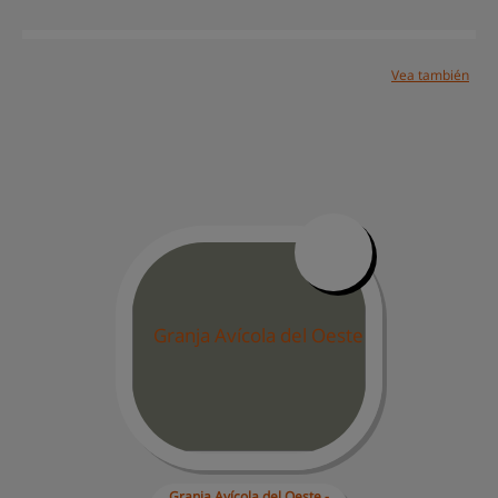
Vea también
Soluciones
Casos de éxito
Centro de
ayuda
Mapa del sitio
Contacto
Trabaja con
nosotros
Granja Avícola del 
Oeste -