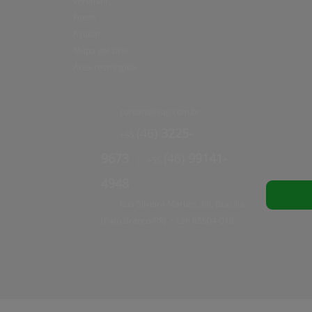
Webmail
Feeds
Ayudar
Mapa del sitio
Área restringida
contato@
sag.com.br
(46)
3225-
+55
9673
(46)
99141-
+55
|
4948
Rua Silveira Martins, 66, Brasília
(Pato Branco/PR)
85504
-
018
•
CEP